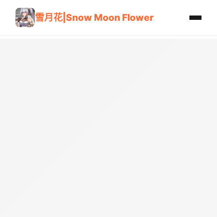
雪月花|Snow Moon Flower