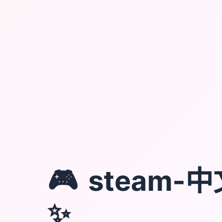
🎮
steam-
✨