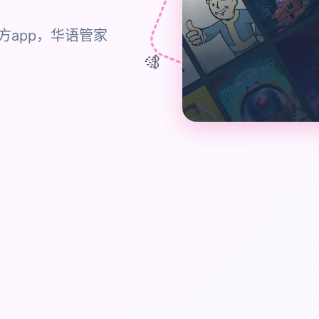
方app，华语管家
🎊