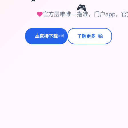
🎮
官方层唯唯一指准，门户app，官
🤔
直接下载
了解更多
💫
✨
⭐